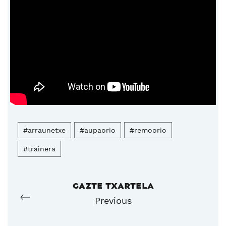
#arraunetxe
#aupaorio
#remoorio
#trainera
GAZTE TXARTELA
Previous