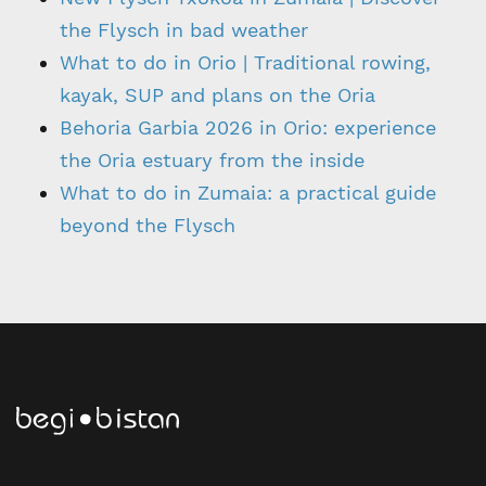
the Flysch in bad weather
What to do in Orio | Traditional rowing,
kayak, SUP and plans on the Oria
Behoria Garbia 2026 in Orio: experience
the Oria estuary from the inside
What to do in Zumaia: a practical guide
beyond the Flysch