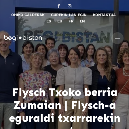
OHIKO GALDERAK
GUREKIN LAN EGIN
KONTAKTUA
ES
EU
FR
EN
Flysch Txoko berria
Zumaian | Flysch-a
eguraldi txarrarekin