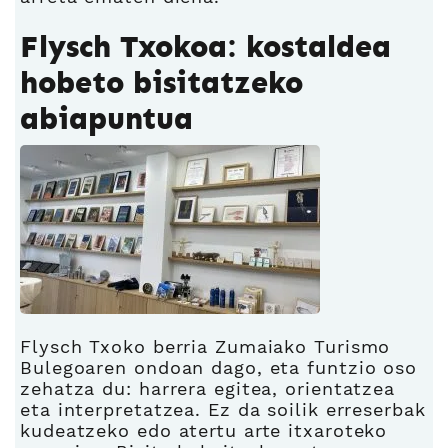
Flysch Txokoa: kostaldea
hobeto bisitatzeko
abiapuntua
Flysch Txoko berria Zumaiako Turismo
Bulegoaren ondoan dago, eta funtzio oso
zehatza du: harrera egitea, orientatzea
eta interpretatzea. Ez da soilik erreserbak
kudeatzeko edo atertu arte itxaroteko