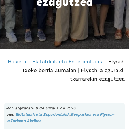
ezagutzea
Hasiera
-
Ekitaldiak eta Esperientziak
-
Flysch
Txoko berria Zumaian | Flysch-a eguraldi
txarrarekin ezagutzea
Non argitaratu 8 de uztaila de 2026
non
Ekitaldiak eta Esperientziak
,
Geoparkea eta Flysch-
a
,
Turismo Aktiboa