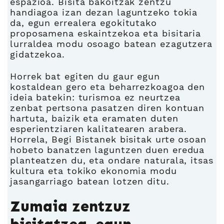
espazioa. Bisita bakoitzak zentzu
handiagoa izan dezan laguntzeko tokia
da, egun errealera egokitutako
proposamena eskaintzekoa eta bisitaria
lurraldea modu osoago batean ezagutzera
gidatzekoa.
Horrek bat egiten du gaur egun
kostaldean gero eta beharrezkoagoa den
ideia batekin: turismoa ez neurtzea
zenbat pertsona pasatzen diren kontuan
hartuta, baizik eta eramaten duten
esperientziaren kalitatearen arabera.
Horrela, Begi Bistanek bisitak urte osoan
hobeto banatzen laguntzen duen eredua
planteatzen du, eta ondare naturala, itsas
kultura eta tokiko ekonomia modu
jasangarriago batean lotzen ditu.
Zumaia zentzuz