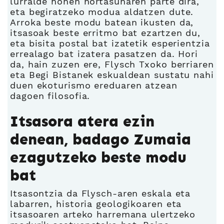
lurralde honen nortasunaren parte dira,
eta begiratzeko modua aldatzen dute.
Arroka beste modu batean ikusten da,
itsasoak beste erritmo bat ezartzen du,
eta bisita postal bat izatetik esperientzia
errealago bat izatera pasatzen da. Hori
da, hain zuzen ere, Flysch Txoko berriaren
eta Begi Bistanek eskualdean sustatu nahi
duen ekoturismo ereduaren atzean
dagoen filosofia.
Itsasora atera ezin
denean, badago Zumaia
ezagutzeko beste modu
bat
Itsasontzia da Flysch-aren eskala eta
labarren, historia geologikoaren eta
itsasoaren arteko harremana ulertzeko