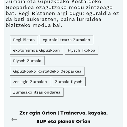
Zumaia eta Gipuzkoako Kostaldeko
Geoparkea ezagutzeko modu zintzoago
bat. Begi Bistanen argi dugu: eguraldia ez
da beti aukeratzen, baina lurraldea
bizitzeko modua bai.
Begi Bistan
eguraldi txarra Zumaian
ekoturismoa Gipuzkoan
Flysch Txokoa
Flysch Zumaia
Gipuzkoako Kostaldeko Geoparkea
zer egin Zumaian
Zumaia flysch
Zumaiako itsas ondarea
Zer egin Orion | Trainerua, kayaka,
SUP eta planak Orian