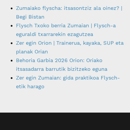
Zumaiako flyscha: itsasontziz ala oinez? |
Begi Bistan
Flysch Txoko berria Zumaian | Flysch-a
eguraldi txarrarekin ezagutzea
Zer egin Orion | Trainerua, kayaka, SUP eta
planak Orian
Behoria Garbia 2026 Orion: Oriako
itsasadarra barrutik bizitzeko eguna
Zer egin Zumaian: gida praktikoa Flysch-
etik harago