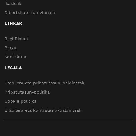
Ikasleak
Dibertsitate funtzionala
LINKAK
Begi Bistan
Bloga
Kontaktua
LEGALA
Erabilera eta pribatutasun-baldintzak
Pribatutasun-politika
Cookie politika
Erabilera eta kontratazio-baldintzak