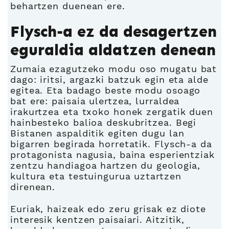
behartzen duenean ere.
Flysch-a ez da desagertzen
eguraldia aldatzen denean
Zumaia ezagutzeko modu oso mugatu bat
dago: iritsi, argazki batzuk egin eta alde
egitea. Eta badago beste modu osoago
bat ere: paisaia ulertzea, lurraldea
irakurtzea eta txoko honek zergatik duen
hainbesteko balioa deskubritzea. Begi
Bistanen aspalditik egiten dugu lan
bigarren begirada horretatik. Flysch-a da
protagonista nagusia, baina esperientziak
zentzu handiagoa hartzen du geologia,
kultura eta testuingurua uztartzen
direnean.
Euriak, haizeak edo zeru grisak ez diote
interesik kentzen paisaiari. Aitzitik,