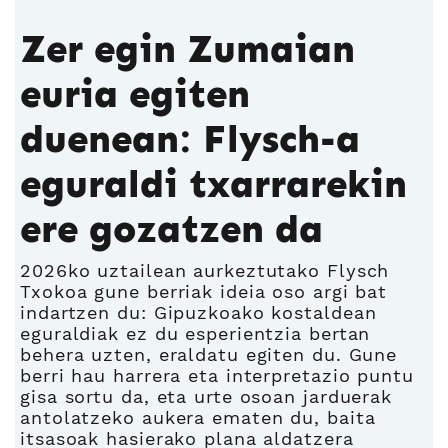
Zer egin Zumaian
euria egiten
duenean: Flysch-a
eguraldi txarrarekin
ere gozatzen da
2026ko uztailean aurkeztutako Flysch
Txokoa gune berriak ideia oso argi bat
indartzen du: Gipuzkoako kostaldean
eguraldiak ez du esperientzia bertan
behera uzten, eraldatu egiten du. Gune
berri hau harrera eta interpretazio puntu
gisa sortu da, eta urte osoan jarduerak
antolatzeko aukera ematen du, baita
itsasoak hasierako plana aldatzera