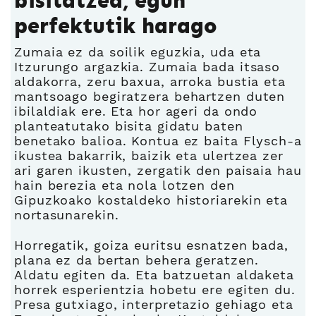
bisitatzea, egun
perfektutik harago
Zumaia ez da soilik eguzkia, uda eta
Itzurungo argazkia. Zumaia bada itsaso
aldakorra, zeru baxua, arroka bustia eta
mantsoago begiratzera behartzen duten
ibilaldiak ere. Eta hor ageri da ondo
planteatutako bisita gidatu baten
benetako balioa. Kontua ez baita Flysch-a
ikustea bakarrik, baizik eta ulertzea zer
ari garen ikusten, zergatik den paisaia hau
hain berezia eta nola lotzen den
Gipuzkoako kostaldeko historiarekin eta
nortasunarekin.
Horregatik, goiza euritsu esnatzen bada,
plana ez da bertan behera geratzen.
Aldatu egiten da. Eta batzuetan aldaketa
horrek esperientzia hobetu ere egiten du.
Presa gutxiago, interpretazio gehiago eta