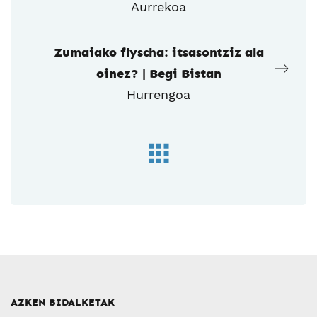
Aurrekoa
Zumaiako flyscha: itsasontziz ala
oinez? | Begi Bistan
Hurrengoa
AZKEN BIDALKETAK