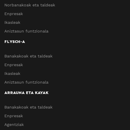
Norbanakoak eta taldeak
Enpresak
Ikasleak
Aniztasun funtzionala
FLYSCH-A
Banakakoak eta taldeak
Enpresak
Ikasleak
Aniztasun funtzionala
ARRAUNA ETA KAYAK
Banakakoak eta taldeak
Enpresak
Agentziak