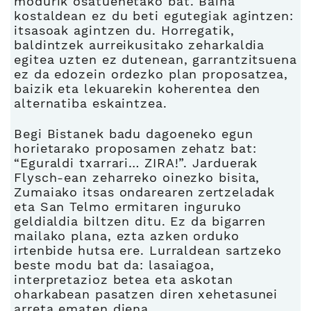
modurik osatuenetako bat. Baina
kostaldean ez du beti egutegiak agintzen:
itsasoak agintzen du. Horregatik,
baldintzek aurreikusitako zeharkaldia
egitea uzten ez dutenean, garrantzitsuena
ez da edozein ordezko plan proposatzea,
baizik eta lekuarekin koherentea den
alternatiba eskaintzea.
Begi Bistanek badu dagoeneko egun
horietarako proposamen zehatz bat:
“Eguraldi txarrari… ZIRA!”. Jarduerak
Flysch-ean zeharreko oinezko bisita,
Zumaiako itsas ondarearen zertzeladak
eta San Telmo ermitaren inguruko
geldialdia biltzen ditu. Ez da bigarren
mailako plana, ezta azken orduko
irtenbide hutsa ere. Lurraldean sartzeko
beste modu bat da: lasaiagoa,
interpretazioz betea eta askotan
oharkabean pasatzen diren xehetasunei
arreta ematen diena.