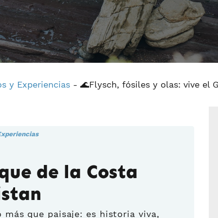
s y Experiencias
-
🌊Flysch, fósiles y olas: vive e
Experiencias
que de la Costa
istan
más que paisaje: es historia viva,