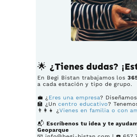
🌟 ¿Tienes dudas? ¡Es
En Begi Bistan trabajamos los
365
a cada estación y tipo de grupo.
💼 ¿
Eres una empresa
? Diseñamo
🏫 ¿Un
centro educativo
? Tenem
👨‍👩‍👧 ¿
Vienes en familia o con a
📬
Escríbenos tu idea y te ayudam
Geoparque
📧
info@begi-bistan.com
| ☎️ 657 