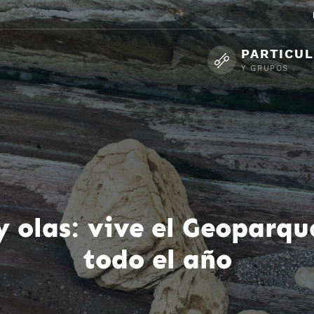
PARTICU
Y GRUPOS
 y olas: vive el Geoparq
todo el año