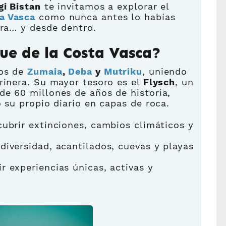
gi Bistan
te invitamos a explorar el
a Vasca
como nunca antes lo habías
rra… y desde dentro.
ue de la Costa Vasca?
ios de
Zumaia
,
Deba
y
Mutriku
, uniendo
rinera. Su mayor tesoro es el
Flysch
, un
de 60 millones de años de historia,
o su propio diario en capas de roca.
brir extinciones, cambios climáticos y
diversidad, acantilados, cuevas y playas
ir experiencias únicas, activas y