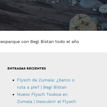
l Geoparque con Begi Bistan todo el año
ENTRADAS RECIENTES
Flysch de Zumaia: ¿barco o
ruta a pie? | Begi Bistan
Nuevo Flysch Txokoa en
Zumaia | Descubrir el Flysch