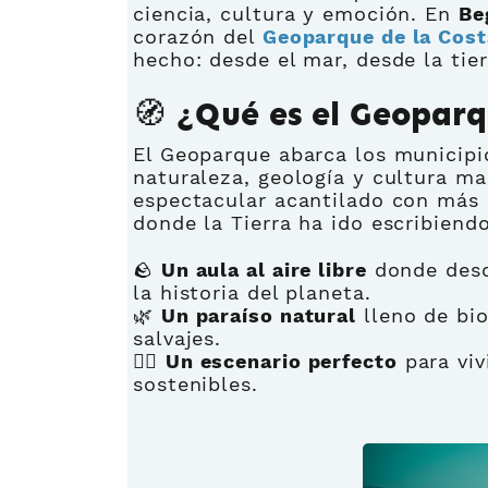
ciencia, cultura y emoción. En
Be
corazón del
Geoparque de la Cost
hecho: desde el mar, desde la tie
🧭 ¿Qué es el Geoparq
El Geoparque abarca los municip
naturaleza, geología y cultura ma
espectacular acantilado con más 
donde la Tierra ha ido escribiend
🪨
Un aula al aire libre
donde descu
la historia del planeta.
🌿
Un paraíso natural
lleno de bio
salvajes.
🚶‍♀️
Un escenario perfecto
para viv
sostenibles.