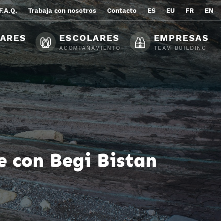
F.A.Q.
Trabaja con nosotros
Contacto
ES
EU
FR
EN
LARES
ESCOLARES
EMPRESAS
ACOMPAÑAMIENTO
TEAM BUILDING
ue con Begi Bistan