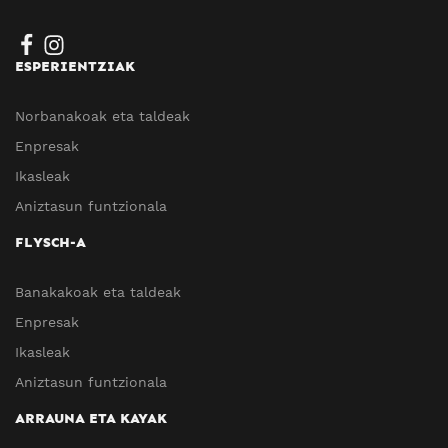
ESPERIENTZIAK
Norbanakoak eta taldeak
Enpresak
Ikasleak
Aniztasun funtzionala
FLYSCH-A
Banakakoak eta taldeak
Enpresak
Ikasleak
Aniztasun funtzionala
ARRAUNA ETA KAYAK