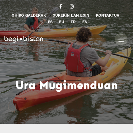
OHIKO GALDERAK
GUREKIN LAN EGIN
KONTAKTUA
ES
EU
FR
EN
Ura Mugimenduan