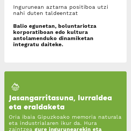
Ingurunean aztarna positiboa utzi
nahi duten taldeentzat
Balio egunetan, boluntariotza
korporatiboan edo kultura
antolamenduko dinamiketan
integratu daiteke.
Jasangarritasuna, lurraldea
eta eraldaketa
Oria ibaia Gipuzkoako memoria naturala
eta industrialaren ikur da. Hura
zaintzea
gure ingurunearekin eta