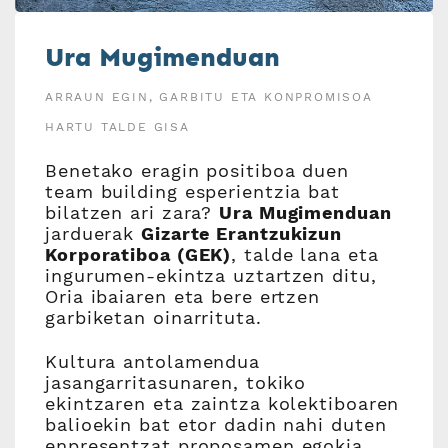
Ura Mugimenduan
ARRAUN EGIN, GARBITU ETA KONPROMISOA
HARTU TALDE GISA
Benetako eragin positiboa duen
team building esperientzia bat
bilatzen ari zara?
Ura Mugimenduan
jarduerak
Gizarte Erantzukizun
Korporatiboa (GEK)
, talde lana eta
ingurumen-ekintza uztartzen ditu,
Oria ibaiaren eta bere ertzen
garbiketan oinarrituta.
Kultura antolamendua
jasangarritasunaren, tokiko
ekintzaren eta zaintza kolektiboaren
balioekin bat etor dadin nahi duten
enpresentzat proposamen egokia.