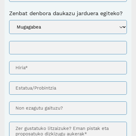
Zenbat denbora daukazu jarduera egiteko?