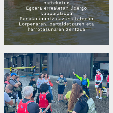
partekatua
Egoera errealetan lidergo
kooperatiboa
Banako erantzukizuna taldean
Lorpenaren, partaidetzaren eta
harrotasunaren zentzua