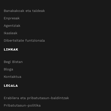
Banakakoak eta taldeak
Enpresak
Agentziak
Ikasleak
Dibertsitate funtzionala
LINKAK
Begi Bistan
Bloga
Kontaktua
LEGALA
Erabilera eta pribatutasun-baldintzak
Pribatutasun-politika