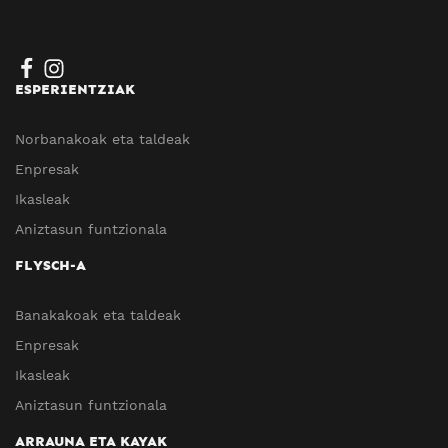
ESPERIENTZIAK
Norbanakoak eta taldeak
Enpresak
Ikasleak
Aniztasun funtzionala
FLYSCH-A
Banakakoak eta taldeak
Enpresak
Ikasleak
Aniztasun funtzionala
ARRAUNA ETA KAYAK