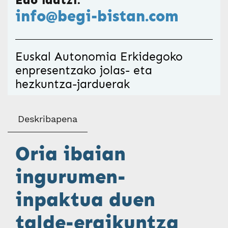
Edo idatzi:
info@begi-bistan.com
Euskal Autonomia Erkidegoko
enpresentzako jolas- eta
hezkuntza-jarduerak
Deskribapena
Oria ibaian
ingurumen-
inpaktua duen
talde-eraikuntza