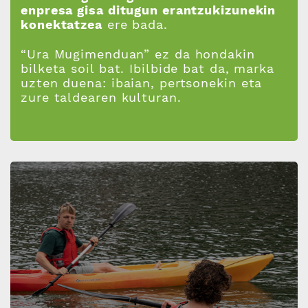
enpresa gisa ditugun erantzukizunekin
konektatzea
ere bada.
“Ura Mugimenduan” ez da hondakin
bilketa soil bat. Ibilbide bat da, marka
uzten duena: ibaian, pertsonekin eta
zure taldearen kulturan.