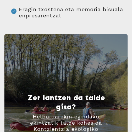
Eragin txostena eta memoria bisuala
enpresarentzat
Zer lantzen da talde
gisa?
Helburuarekin egindako
ekintzatik talde kohesioa
Kontzientzia ekologiko