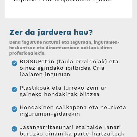
Zer da jarduera hau?
Dena ingurune natural eta seguruan, ingurumen-
hezkuntzan eta dinamizazioan adituak diren
profesionalekin.
BIGSUPetan (taula erraldoiak) eta
oinez egindako ibilbidea Oria
ibaiaren inguruan
Plastikoak eta lurreko zein ur
gaineko hondakinak biltzea
Hondakinen sailkapena eta neurketa
ingurumen-gidarekin
Jasangarritasunari eta talde lanari
buruzko dinamika parte-hartzaileak