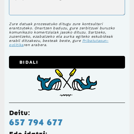
Zure datuak prozesatuko ditugu zure kontsultari
erantzuteko. Onartzen baduzu, gure zerbitzuei buruzko
komunikazio komertzialak jasoko dituzu. Sartzeko,
zuzentzeko, ezabatzeko eta aurka egiteko eskubideak
erabil ditzakezu, besteak beste, gure
Pribatutasun-
politika
ren arabera.
BIDALI
Deitu:
657 794 677