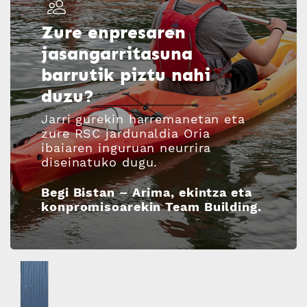
Zure enpresaren
jasangarritasuna
barrutik piztu nahi
duzu?
Jarri gurekin harremanetan eta
zure RSC jardunaldia Oria
ibaiaren inguruan neurrira
diseinatuko dugu.
Begi Bistan – Arima, ekintza eta
konpromisoarekin Team Building.