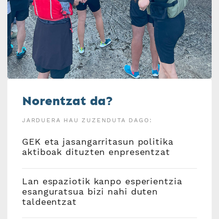
Norentzat da?
JARDUERA HAU ZUZENDUTA DAGO:
GEK eta jasangarritasun politika
aktiboak dituzten enpresentzat
Lan espaziotik kanpo esperientzia
esanguratsua bizi nahi duten
taldeentzat