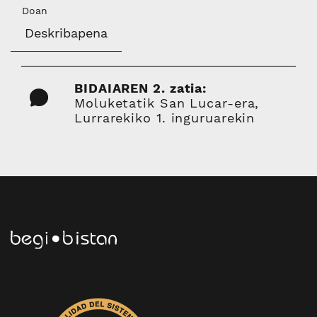
Doan
Deskribapena
BIDAIAREN 2. zatia:
Moluketatik San Lucar-era,
Lurrarekiko 1. inguruarekin