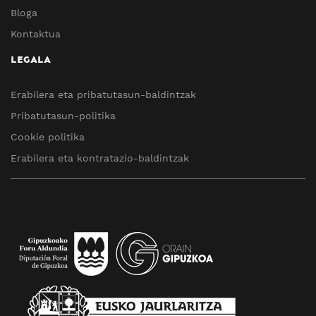
Bloga
Kontaktua
LEGALA
Erabilera eta pribatutasun-baldintzak
Pribatutasun-politika
Cookie politika
Erabilera eta kontratazio-baldintzak