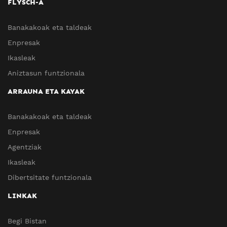
FLYSCH-A
Banakakoak eta taldeak
Enpresak
Ikasleak
Aniztasun funtzionala
ARRAUNA ETA KAYAK
Banakakoak eta taldeak
Enpresak
Agentziak
Ikasleak
Dibertsitate funtzionala
LINKAK
Begi Bistan