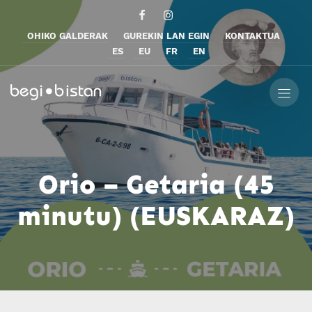
OHIKO GALDERAK
GUREKIN LAN EGIN
KONTAKTUA
ES
EU
FR
EN
Orio – Getaria (45
minutu) (EUSKARAZ)