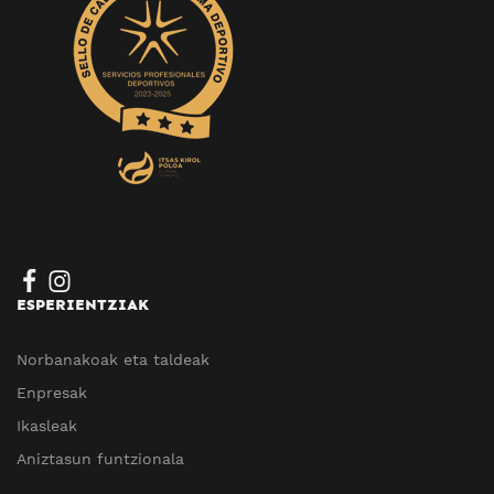
ESPERIENTZIAK
Norbanakoak eta taldeak
Enpresak
Ikasleak
Aniztasun funtzionala