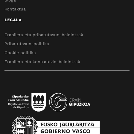
Bloga
Kontaktua
LEGALA
Erabilera eta pribatutasun-baldintzak
Pribatutasun-politika
Cookie politika
Erabilera eta kontratazio-baldintzak