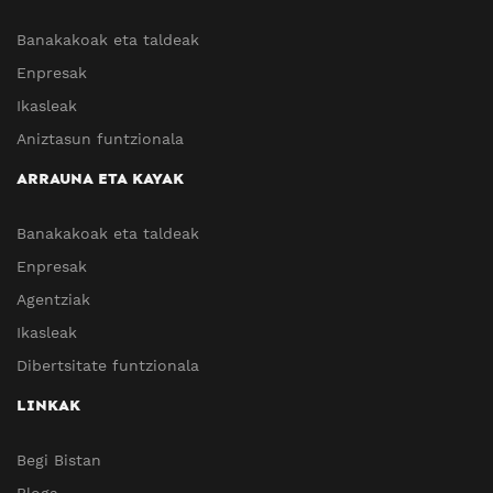
Banakakoak eta taldeak
Enpresak
Ikasleak
Aniztasun funtzionala
ARRAUNA ETA KAYAK
Banakakoak eta taldeak
Enpresak
Agentziak
Ikasleak
Dibertsitate funtzionala
LINKAK
Begi Bistan