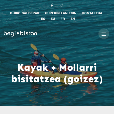
OHIKO GALDERAK
GUREKIN LAN EGIN
KONTAKTUA
ES
EU
FR
EN
Kayak + Mollarri
bisitatzea (goizez)