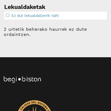
Lekualdaketak
Ez dut lekualdatzerik nahi
2 urtetik beherako haurrek ez dute
ordaintzen.