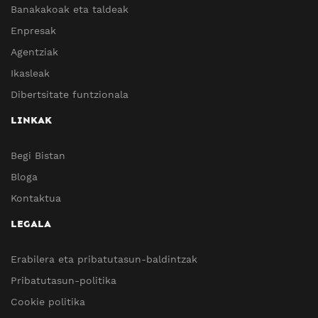
Banakakoak eta taldeak
Enpresak
Agentziak
Ikasleak
Dibertsitate funtzionala
LINKAK
Begi Bistan
Bloga
Kontaktua
LEGALA
Erabilera eta pribatutasun-baldintzak
Pribatutasun-politika
Cookie politika