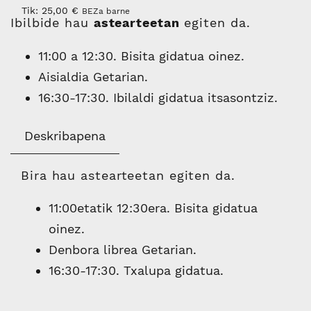
Tik:
25,00
€
BEZa barne
Ibilbide hau
astearteetan
egiten da.
11:00 a 12:30. Bisita gidatua oinez.
Aisialdia Getarian.
16:30-17:30. Ibilaldi gidatua itsasontziz.
Deskribapena
Bira hau astearteetan egiten da.
11:00etatik 12:30era. Bisita gidatua
oinez.
Denbora librea Getarian.
16:30-17:30. Txalupa gidatua.