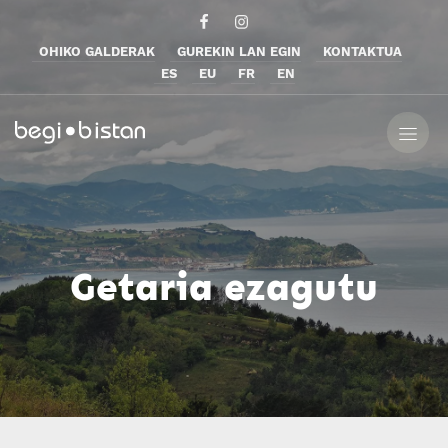
OHIKO GALDERAK
GUREKIN LAN EGIN
KONTAKTUA
ES
EU
FR
EN
Getaria ezagutu