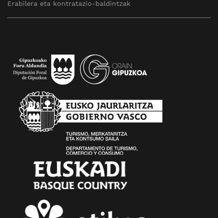
Erabilera eta kontratazio-baldintzak