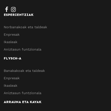
ESPERIENTZIAK
Norbanakoak eta taldeak
Enpresak
Ikasleak
Aniztasun funtzionala
FLYSCH-A
Banakakoak eta taldeak
Enpresak
Ikasleak
Aniztasun funtzionala
ARRAUNA ETA KAYAK