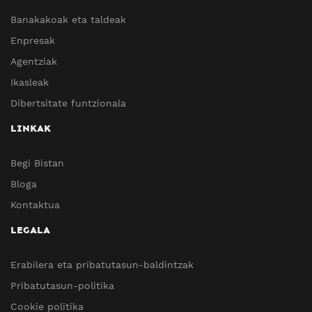
Banakakoak eta taldeak
Enpresak
Agentziak
Ikasleak
Dibertsitate funtzionala
LINKAK
Begi Bistan
Bloga
Kontaktua
LEGALA
Erabilera eta pribatutasun-baldintzak
Pribatutasun-politika
Cookie politika