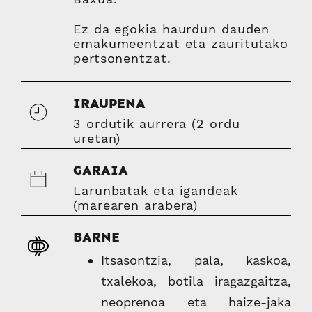
Ez da egokia haurdun dauden
emakumeentzat eta zauritutako
pertsonentzat.
IRAUPENA
3 ordutik aurrera (2 ordu
uretan)
GARAIA
Larunbatak eta igandeak
(marearen arabera)
BARNE
Itsasontzia, pala, kaskoa,
txalekoa, botila iragazgaitza,
neoprenoa eta haize-jaka