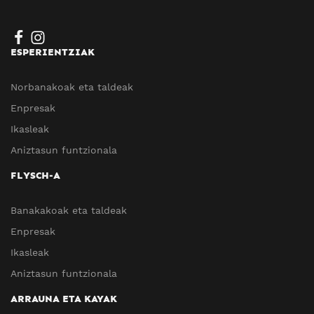
ESPERIENTZIAK
Norbanakoak eta taldeak
Enpresak
Ikasleak
Aniztasun funtzionala
FLYSCH-A
Banakakoak eta taldeak
Enpresak
Ikasleak
Aniztasun funtzionala
ARRAUNA ETA KAYAK