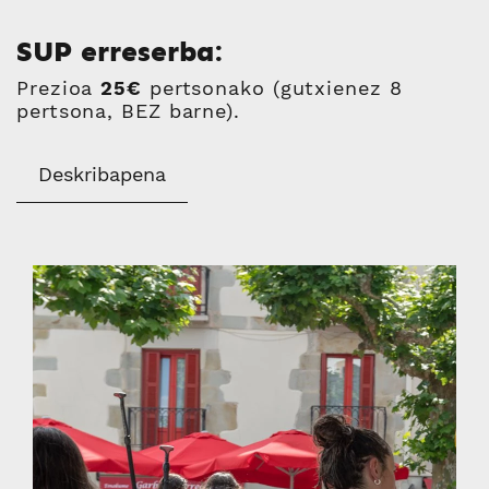
SUP erreserba:
Prezioa
25€
pertsonako (gutxienez 8
pertsona, BEZ barne).
Deskribapena