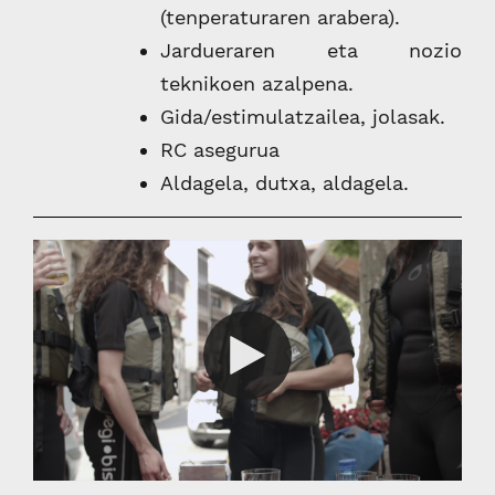
(tenperaturaren arabera).
Jardueraren eta nozio
teknikoen azalpena.
Gida/estimulatzailea, jolasak.
RC asegurua
Aldagela, dutxa, aldagela.