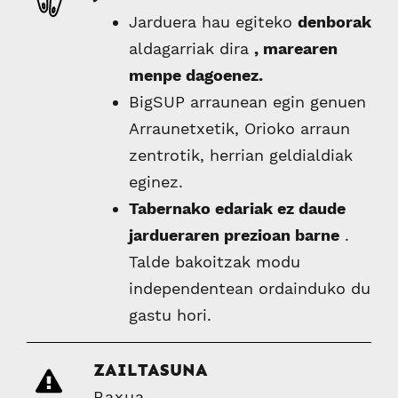
Jarduera hau egiteko
denborak
aldagarriak dira
, marearen
menpe dagoenez.
BigSUP arraunean egin genuen
Arraunetxetik, Orioko arraun
zentrotik, herrian geldialdiak
eginez.
Tabernako edariak ez daude
jardueraren prezioan barne
.
Talde bakoitzak modu
independentean ordainduko du
gastu hori.
ZAILTASUNA
Baxua.