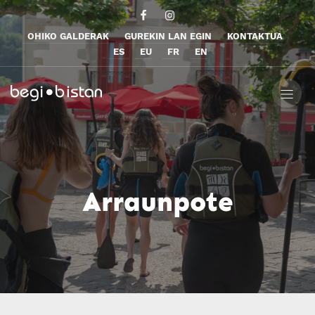
OHIKO GALDERAK
GUREKIN LAN EGIN
KONTAKTUA
ES
EU
FR
EN
Arraunpote