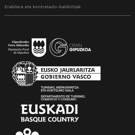
Erabilera eta kontratazio-baldintzak