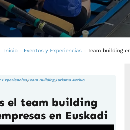
Inicio
-
Eventos y Experiencias
-
Team building en
 Experiencias
,
Team Building
,
Turismo Activo
s el team building
empresas en Euskadi