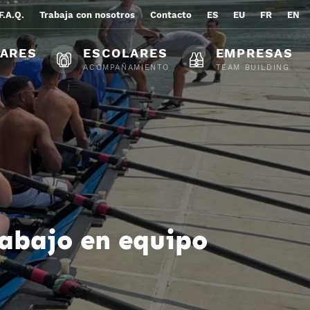
F.A.Q.
Trabaja con nosotros
Contacto
ES
EU
FR
EN
LARES
ESCOLARES
EMPRESAS
ACOMPAÑAMIENTO
TEAM BUILDING
rabajo en equipo