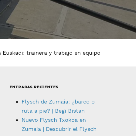
 Euskadi: trainera y trabajo en equipo
ENTRADAS RECIENTES
Flysch de Zumaia: ¿barco o
ruta a pie? | Begi Bistan
Nuevo Flysch Txokoa en
Zumaia | Descubrir el Flysch