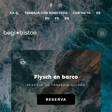
F.A.Q.
TRABAJA CON NOSOTROS
CONTACTO
ES
EU
FR
EN
Flysch en barco
RESERVA TU TRAVESÍA GUIADA
RESERVA