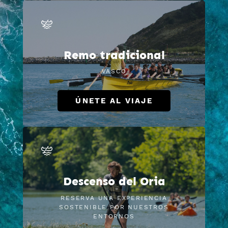
Remo tradicional
VASCO
ÚNETE AL VIAJE
Descenso del Oria
RESERVA UNA EXPERIENCIA
SOSTENIBLE POR NUESTROS
ENTORNOS