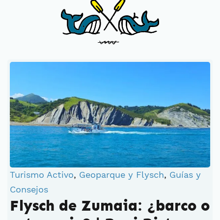
Turismo Activo
,
Geoparque y Flysch
,
Guías y
Consejos
Flysch de Zumaia: ¿barco o