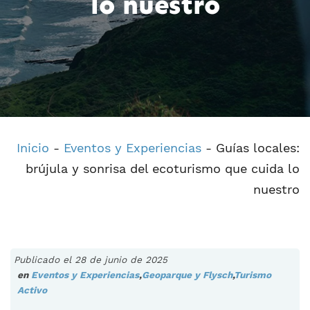
lo nuestro
Inicio
-
Eventos y Experiencias
-
Guías locales:
brújula y sonrisa del ecoturismo que cuida lo
nuestro
Publicado el 28 de junio de 2025
en
Eventos y Experiencias
,
Geoparque y Flysch
,
Turismo
Activo