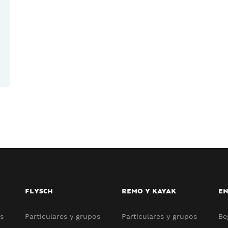
FLYSCH
REMO Y KAYAK
EN
s
Particulares y grupos
Particulares y grupos
Be