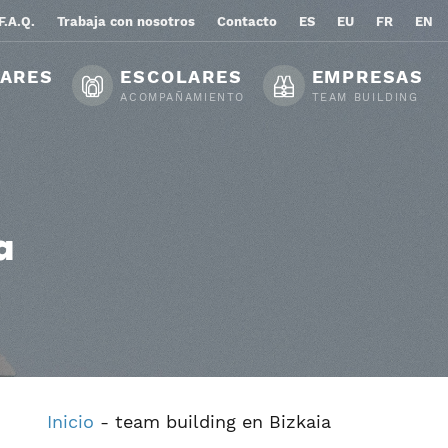
F.A.Q.
Trabaja con nosotros
Contacto
ES
EU
FR
EN
LARES
ESCOLARES
EMPRESAS
ACOMPAÑAMIENTO
TEAM BUILDING
a
Inicio
-
team building en Bizkaia