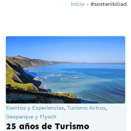
Inicio
-
#sostenibiliad
Eventos y Experiencias
,
Turismo Activo
,
Geoparque y Flysch
25 años de Turismo