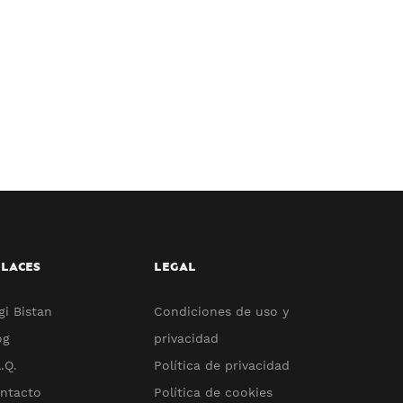
LACES
LEGAL
gi Bistan
Condiciones de uso y
og
privacidad
.Q.
Política de privacidad
ntacto
Política de cookies