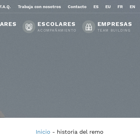
F.A.Q.
Trabaja con nosotros
Contacto
ES
EU
FR
EN
LARES
ESCOLARES
EMPRESAS
ACOMPAÑAMIENTO
TEAM BUILDING
Inicio
-
historia del remo