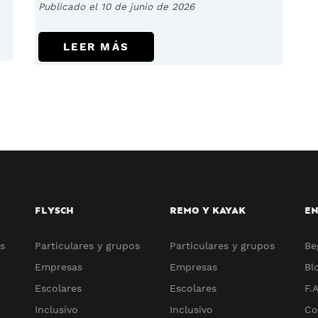
Publicado el 10 de junio de 2026
LEER MÁS
FLYSCH
REMO Y KAYAK
EN
s
Particulares y grupos
Particulares y grupos
Be
Empresas
Empresas
Bl
Escolares
Escolares
F.A
Inclusivo
Inclusivo
Co