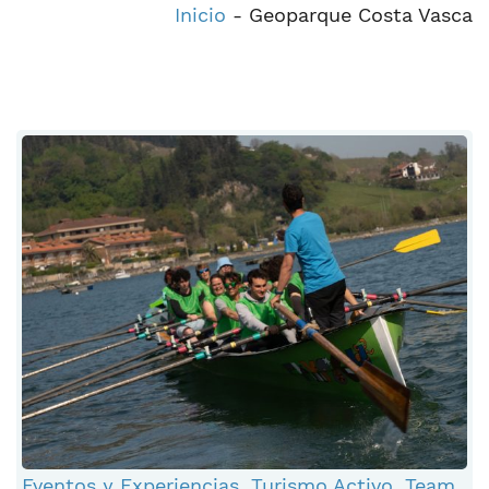
Inicio
-
Geoparque Costa Vasca
Eventos y Experiencias
,
Turismo Activo
,
Team