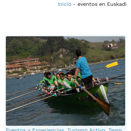
Inicio
-
eventos en Euskadi
Eventos y Experiencias
,
Turismo Activo
,
Team