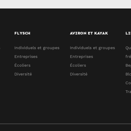
FLYSCH
AVIRON ET KAYAK
LI
s
Individuels et groupes
Individuels et groupes
Qu
Entreprises
Entreprises
fr
Écoliers
Écoliers
Be
Diversité
Diversité
Bl
Co
Tr