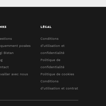
NKS
LÉGAL
estions
Conditions
équemment posées
d’utilisation et
gi Bistan
confidentialité
og
Politique de
ntact
confidentialité
availler avec nous
Politique de cookies
Conditions
d’utilisation et contrat