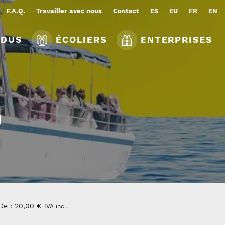
F.A.Q.
Travailler avec nous
Contact
ES
EU
FR
EN
IDUS
ÉCOLIERS
ENTERPRISES
)
De :
20,00
€
IVA incl.