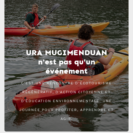
URA MUGIMENDUAN
n'est pas qu'un
événement
C'EST UNE RENCONTRE D'ÉCOTOURISME
RÉGÉNÉRATIF, D'ACTION CITOYENNE ET
D'ÉDUCATION ENVIRONNEMENTALE. UNE
JOURNÉE POUR PROFITER, APPRENDRE ET
AGIR.