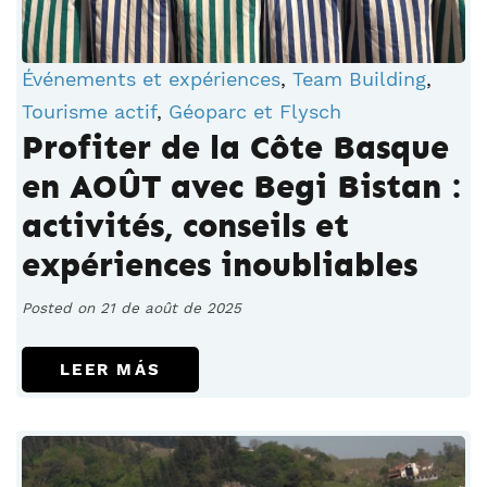
Événements et expériences
,
Team Building
,
Tourisme actif
,
Géoparc et Flysch
Profiter de la Côte Basque
en AOÛT avec Begi Bistan :
activités, conseils et
expériences inoubliables
Posted on 21 de août de 2025
LEER MÁS