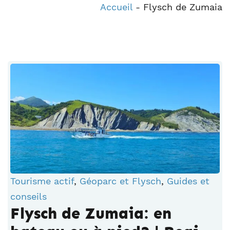
Accueil
-
Flysch de Zumaia
Tourisme actif
,
Géoparc et Flysch
,
Guides et
conseils
Flysch de Zumaia: en