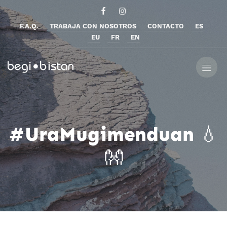
F.A.Q.
TRABAJA CON NOSOTROS
CONTACTO
ES
EU
FR
EN
#UraMugimenduan 💧
👐